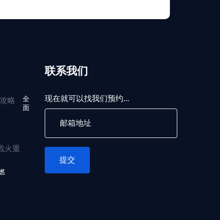
联系我们
现在就可以找我们预约...
全
面
提交
燃