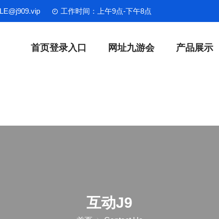
LE@j909.vip
工作时间：上午9点-下午8点
首页登录入口
网址九游会
产品展示
互动J9