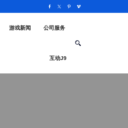
游戏新闻
公司服务
互动J9