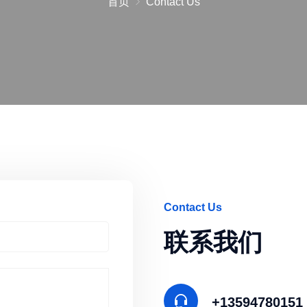
首页
Contact Us
Contact Us
联系我们
+13594780151