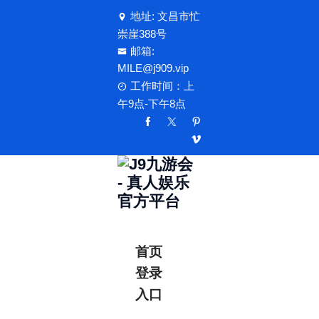
地址: 文昌市忙
崇崖388号
邮箱:
MILE@j909.vip
工作时间：上
午9点-下午8点
首页
登录
入口